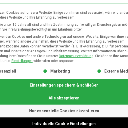
zen Cookies auf unserer Website. Einige von ihnen sind essenziell, während ande
 diese Website und Ihre Erfahrung zu verbessern.
e unter 16 Jahre alt sind und Ihre Zustimmung zu freiwilligen Diensten geben mö
Sie Ihre Erziehungsberechtigten um Erlaubnis bitten.
rwenden Cookies und andere Technologien auf unserer Website. Einige von ihnen 
ell, während andere uns helfen, diese Website und Ihre Erfahrung zu verbessern.
nbezogene Daten können verarbeitet werden (z. B. IP-Adressen), z. B. für personal
en und Inhalte oder Anzeigen- und Inhaltsmessung.
Weitere Informationen über di
ung Ihrer Daten finden Sie in unserer
Datenschutzerklärung
.
Sie können Ihre Aus
it unter
Einstellungen
widerrufen oder anpassen.
lgt eine Liste der Service-Gruppen, für die eine Einwilligung ert
ssenziell
Marketing
Externe Med
Einstellungen speichern & schließen
Alle akzeptieren
Nur essenzielle Cookies akzeptieren
Individuelle Cookie Einstellungen